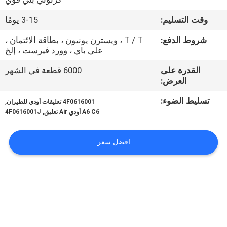
وقت التسليم:
3-15 يومًا
مراقبة
الجودة
شروط الدفع:
T / T ، ويسترن يونيون ، بطاقة الائتمان ،
علي باي ، وورد فيرست ، إلخ
القدرة على
6000 قطعة في الشهر
اتصل
العرض:
بنا
تسليط الضوء:
,
4F0616001 تعليقات أودي للطيران
,
A6 C6 أودي Air تعليق
4F0616001J
اطلب
اقتباس
افضل سعر
خريطة
الموقع
PRIVACY