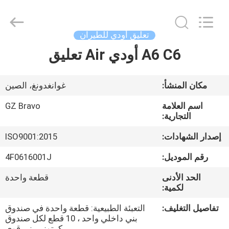
©
2020
-
2025
Guangzhou
تعليق أودي للطيران
Bravo
Auto
Parts
A6 C6 أودي Air تعليق
الصفحة
Limited.
All
الرئيسية
Rights
Reserved.
Developed
مكان المنشأ:
غوانغدونغ، الصين
by
ECER
منتجات
اسم العلامة
GZ Bravo
التجارية:
معلومات
إصدار الشهادات:
ISO9001:2015
عنا
رقم الموديل:
4F0616001J
الحد الأدنى
قطعة واحدة
جولة
لكمية:
في
تفاصيل التغليف:
التعبئة الطبيعية: قطعة واحدة في صندوق
المعمل
بني داخلي واحد ، 10 قطع لكل صندوق
كرتوني بني قوي