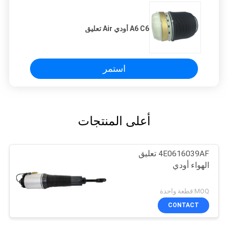
A6 C6 أودي Air تعليق
استمر
أعلى المنتجات
4E0616039AF تعليق
الهواء أودي
MOQ:قطعة واحدة
CONTACT