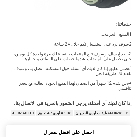
خدماتنا:
1المنتج، الحزمة...
2سوف نرد على استفساراتكم خلال 24 ساعة
3، بعد إرسال، وسوف تتبع المنتجات بالنسبة لك مرة واحدة كل يومين،
حتى تحصل على المنتجات. عندما حصلت على البضائع، واختبارها،
أعطني تعليق.إذا كان لديك أي أسئلة حول المشكلة، اتصل بنا، وسوف
نقدم لك طريقة الحل.
4نحن نقدم 12 شهراً من الضمان لهذا المنتج.الجودة العالية مع سعر
تنافسي
إذا كان لديك أي أسئلة، يرجى الشعور بالحرية في الاتصال بنا.
4F0616001 تعليقات أودي للطيران
A6 C6 أودي Air تعليق
4F0616001J
احصل على افضل سعر ل