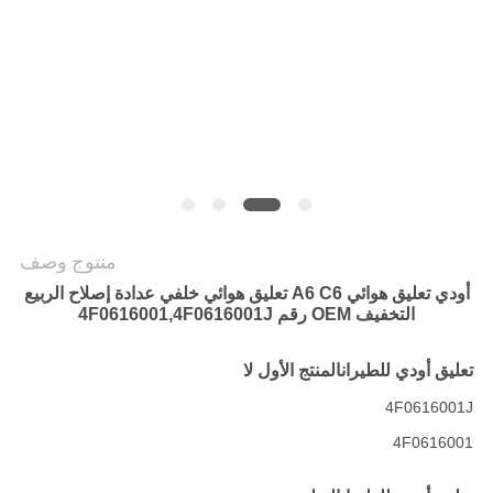
POLICY
منتوج وصف
أودي تعليق هوائي A6 C6 تعليق هوائي خلفي عدادة إصلاح الربيع
التخفيف OEM رقم 4F0616001,4F0616001J
تعليق أودي للطيران
المنتج الأول لا
4F0616001J
4F0616001