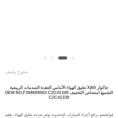
POLICY
منتوج وصف
جاكوار Xj60 تعليق الهواء الأمامي العقدة الصدمات الربيعية
التجميع امتصاص التخفيف OEM NO.F308609003 C2C41349
C2C41339
قوانغتشو برافو أجزاء السيارات المحدودة توفر صدمة تعليق الهواء، طقم