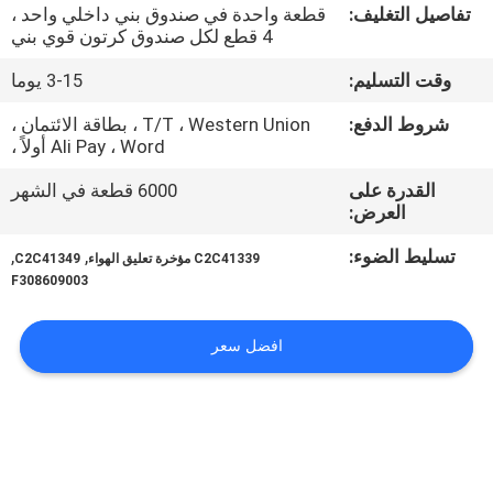
تفاصيل التغليف:
قطعة واحدة في صندوق بني داخلي واحد ،
4 قطع لكل صندوق كرتون قوي بني
مراقبة
وقت التسليم:
3-15 يوما
الجودة
شروط الدفع:
T/T ، Western Union ، بطاقة الائتمان ،
Ali Pay ، Word أولاً ،
اتصل
القدرة على
6000 قطعة في الشهر
بنا
العرض:
تسليط الضوء:
,
,
C2C41339 مؤخرة تعليق الهواء
C2C41349
اطلب
F308609003
اقتباس
افضل سعر
خريطة
الموقع
PRIVACY