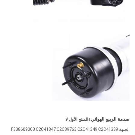
صدمة الربيع الهوائي
s
المنتج الأول لا
الجبهة F308609003 C2C41347 C2C39763 C2C41349 C2C41339