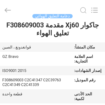
Parts
Limited.
All
Rights
Reserved.
دعامة التعليق الهوائي
Developed
by
جاكوار Xj60 مقدمة F308609003
الصفحة
ECER
تعليق الهواء
الرئيسية
منتجات
مكان المنشأ:
قوانغدونغ ، الصين
اسم العلامة
GZ Bravo
معلومات
التجارية:
عنا
إصدار الشهادات:
ISO9001:2015
رقم الموديل:
F308609003 C2C41347 C2C39763
جولة
C2C41349 C2C41339
في
الحد الأدنى
قطعة واحدة
لكمية:
المعمل