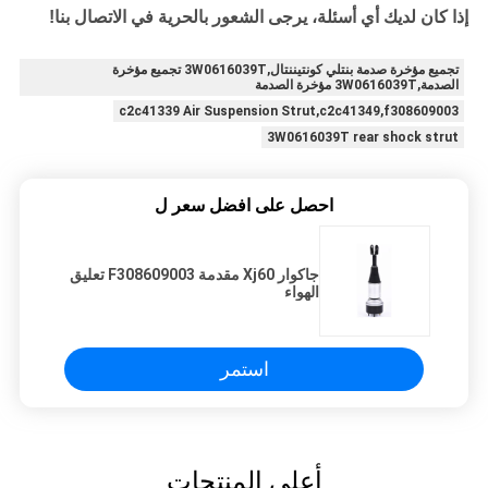
إذا كان لديك أي أسئلة، يرجى الشعور بالحرية في الاتصال بنا!
تجميع مؤخرة صدمة بنتلي كونتيننتال,3W0616039T تجميع مؤخرة
الصدمة,3W0616039T مؤخرة الصدمة
c2c41339 Air Suspension Strut,c2c41349,f308609003
3W0616039T rear shock strut
احصل على افضل سعر ل
جاكوار Xj60 مقدمة F308609003 تعليق
الهواء
استمر
أعلى المنتجات