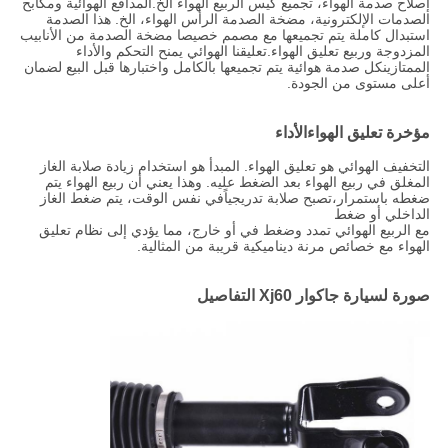
إصلاح صدمة الهواء، تجميع كيس الربيع الهواء الخ.المدافع الهوائية ومكابح
الصدمات الإلكترونية، مضخة الصدمة الرأس الهواء، الخ. هذا الصدمة
استبدال كاملة يتم تجميعها مع مصمم خصيصا مضخة الصدمة من الأنابيب
المزدوجة وربيع تعليق الهواء.تعليقنا الهوائي يمنح التحكم والأداء
الممتازينكل صدمة هوائية يتم تجميعها بالكامل واختبارها قبل البيع لضمان
أعلى مستوى من الجودة.
مؤخرة تعليق الهواء
الأداء
التخفيف الهوائي هو تعليق الهواء. المبدأ هو استخدام زيادة صلابة الغاز
المغلق في ربيع الهواء بعد الضغط عليه. وهذا يعني أن ربيع الهواء يتم
ضغطه باستمرار،تصبح صلابة تدريجياًفي نفس الوقت، يتم ضغط الغاز
الداخلي أو ضغط
مع الربيع الهوائي تمدد وضغط في أو خارج، مما يؤدي إلى نظام تعليق
الهواء مع خصائص مرنة ديناميكية قريبة من المثالية.
صورة لسيارة جاكوار Xj60 التفاصيل