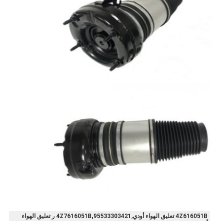
4Z616051B تعليق الهواء أودي,4Z7616051B,95533303421 ر تعليق الهواء