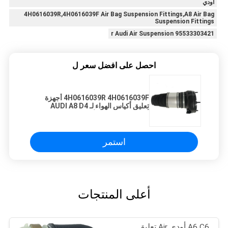
أودي
4H0616039R,4H0616039F Air Bag Suspension Fittings,A8 Air Bag
Suspension Fittings
95533303421 r Audi Air Suspension
احصل على افضل سعر ل
4H0616039R 4H0616039F أجهزة
تعليق أكياس الهواء لـ AUDI A8 D4
أجهزة ربيع الهواء الأمامي
استمر
أعلى المنتجات
A6 C6 أودي Air تعليق