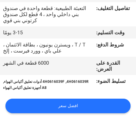
تفاصيل التغليف:
التعبئة الطبيعية: قطعة واحدة في صندوق
مراقبة
بني داخلي واحد ، 4 قطع لكل صندوق
كرتوني بني قوي
الجودة
وقت التسليم:
3-15 يومًا
اتصل
شروط الدفع:
T / T ، ويسترن يونيون ، بطاقة الائتمان ،
علي باي ، وورد فيرست ، إلخ
بنا
القدرة على
6000 قطعة في الشهر
العرض:
اطلب
تسليط الضوء:
,
,
4H0616039R
4H0616039F أدوات تعليق أكياس الهواء
اقتباس
A8 أجهزة تعليق أكياس الهواء
خريطة
افضل سعر
الموقع
PRIVACY