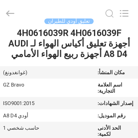
Limited.
All
Rights
Reserved.
Developed
تعليق أودي للطيران
by
ECER
4H0616039R 4H0616039F
الصفحة
أجهزة تعليق أكياس الهواء لـ AUDI
الرئيسية
A8 D4 أجهزة ربيع الهواء الأمامي
منتجات
مكان المنشأ:
(غوانغدونغ)
معلومات
اسم العلامة
GZ Bravo
عنا
التجارية:
إصدار الشهادات:
ISO9001:2015
جولة
رقم الموديل:
أودي A8 D4
في
الحد الأدنى
حاسب شخصي 1
المعمل
لكمية: