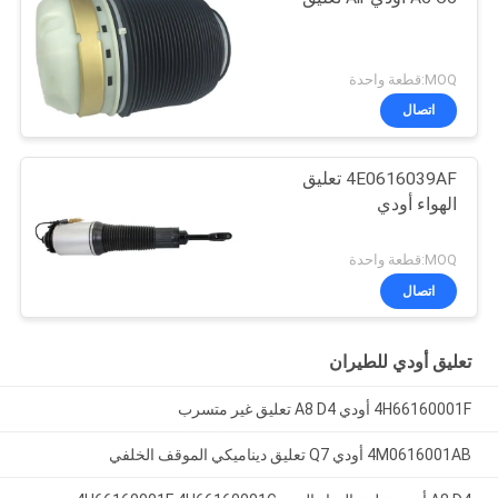
MOQ:قطعة واحدة
اتصال
4E0616039AF تعليق
الهواء أودي
MOQ:قطعة واحدة
اتصال
تعليق أودي للطيران
4H66160001F أودي A8 D4 تعليق غير متسرب
4M0616001AB أودي Q7 تعليق ديناميكي الموقف الخلفي