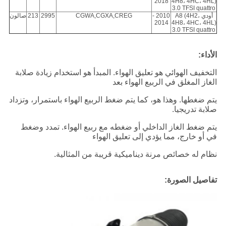
2018
4H8، 4HC، 4HL)
3.0 TFSI quattro
أودي A8 (4H2،
2010 -
CGWA,CGXA,CREG
2995
213
صالون
2014
4H8، 4HC، 4HL)
3.0 TFSI quattro
الأداء:
التخفيف الهوائي هو تعليق الهواء. المبدأ هو استخدام زيادة صلابة
الغاز المغلق في الربيع الهواء بعد
يتم ضغطها. وهذا هو، كما يتم ضغط الربيع الهواء باستمرار، وتزداد
صلابة تدريجيا.
يتم ضغط الغاز الداخلي أو ضغطه مع ربيع الهواء. تمدد وضغط
في أو خارج، مما يؤدي إلى تعليق الهواء
نظام له خصائص مرنة ديناميكية قريبة من المثالية.
تفاصيل الصورة
: