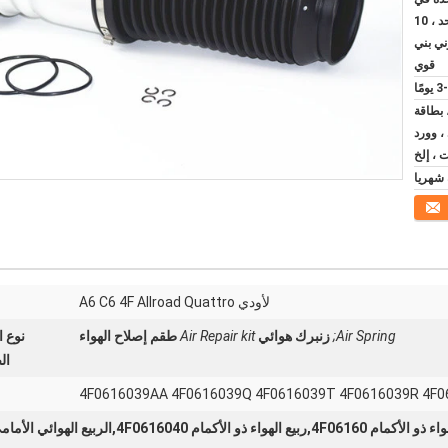
صندوق بني داخلي واحد ، 10
ي بني
قوي
ومًا
 ، بطاقة
 ، وورد
، إلخ
لأودي A6 C6 4F Allroad Quattro
Air Spring;
زنبرك هوائي
Air Repair kit
طقم إصلاح الهواء
نوع 
ال
4F0616039AA 4F0616039Q 4F0616039T 4F0616039R 4F
ربيع الهواء ذو الأكمام 4F0616040,الربيع الهوائي الأمامي 4F06160