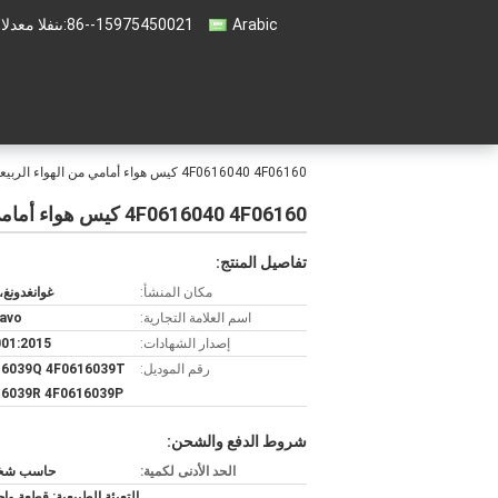
Arabic
86--15975450021
المبيعات والد
4F0616040 4F06160 كيس هواء أمامي من الهواء الربيعي لأودي A6 C6 Allroad Quattro
4F0616040 4F06160 كيس هواء أمامي من الهواء الربيعي لأودي A6 C6 Allroad Quattro
تفاصيل المنتج:
مكان المنشأ:
غوانغدونغ،
اسم العلامة التجارية:
avo
إصدار الشهادات:
01:2015
رقم الموديل:
16039Q 4F0616039T
16039R 4F0616039P
شروط الدفع والشحن:
الحد الأدنى لكمية:
حاسب شخص
التعبئة الطبيعية: قطعة وا