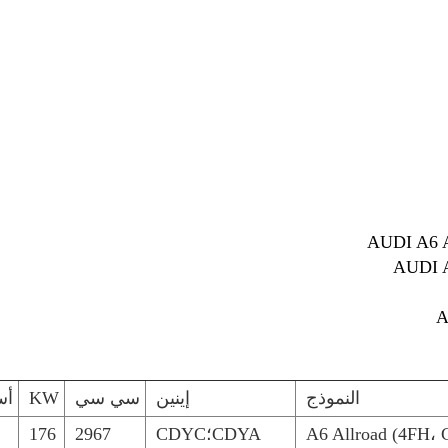
النموذج
إينين
سي سي
KW
أس
CDYA؛CDYC
2967
176