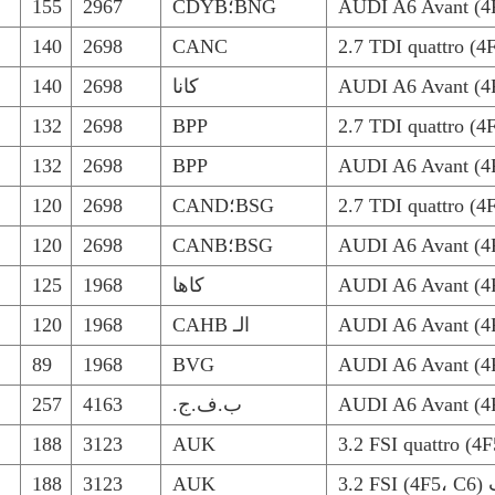
AUDI A6 Avant (4F
BNG؛CDYB
2967
155
140
2698
CANC
AUDI A6 Avant (4F
كانا
2698
140
132
2698
BPP
132
2698
BPP
AUDI A6 Avant (4F
BSG؛CAND
2698
120
AUDI A6 Avant (4F
BSG؛CANB
2698
120
AUDI A6 Avant (4F
كاها
1968
125
AUDI A6 Avant (4F
الـ CAHB
1968
120
89
1968
BVG
AUDI A6 Avant (4F
AUDI A6 Avant (4F5
ب.ف.ج.
4163
257
188
3123
AUK
188
3123
AUK