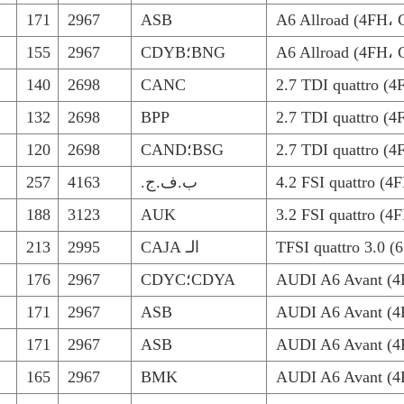
171
2967
ASB
BNG؛CDYB
2967
155
140
2698
CANC
132
2698
BPP
BSG؛CAND
2698
120
ب.ف.ج.
4163
257
188
3123
AUK
الـ CAJA
2995
213
AUDI A6 Avant (4F
CDYA؛CDYC
2967
176
171
2967
ASB
AUDI A6 Avant (4F
171
2967
ASB
AUDI A6 Avant (4F
165
2967
BMK
AUDI A6 Avant (4F