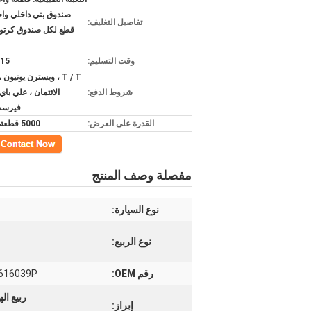
تفاصيل التغليف:
قطع لكل صندوق كرتون
وقت التسليم:
3-15 ي
T / T ، ويسترن يونيون
شروط الدفع:
الائتمان ، علي باي
فيرست 
القدرة على العرض:
5000 قطعة شهريا
اتصل
مفصلة وصف المنتج
نوع السيارة:
نوع الربيع:
رقم OEM:
0616039P
ربيع الهواء ذو الأكمام 4F06160,
إبراز: