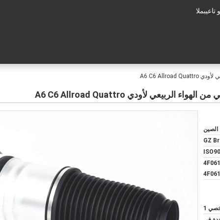
عم الفنى:
 الصين
GZ Br
ISO90
4F06
4F06
ي 1
حدة في