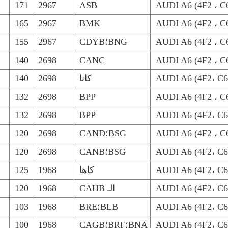
171
2967
ASB
AUDI A6 (4F2 ، C6
165
2967
BMK
AUDI A6 (4F2 ، C6
AUDI A6 (4F2 ، C6
BNG؛CDYB
2967
155
140
2698
CANC
AUDI A6 (4F2 ، C6
AUDI A6 (4F2، C6
كانا
2698
140
132
2698
BPP
AUDI A6 (4F2 ، C6
132
2698
BPP
AUDI A6 (4F2، C6
AUDI A6 (4F2 ، C6
BSG؛CAND
2698
120
AUDI A6 (4F2، C6
BSG؛CANB
2698
120
AUDI A6 (4F2، C6
كاها
1968
125
AUDI A6 (4F2، C6
الـ CAHB
1968
120
AUDI A6 (4F2، C6
BLB؛BRE
1968
103
AUDI A6 (4F2، C6
BNA؛BRF؛CAGB
1968
100