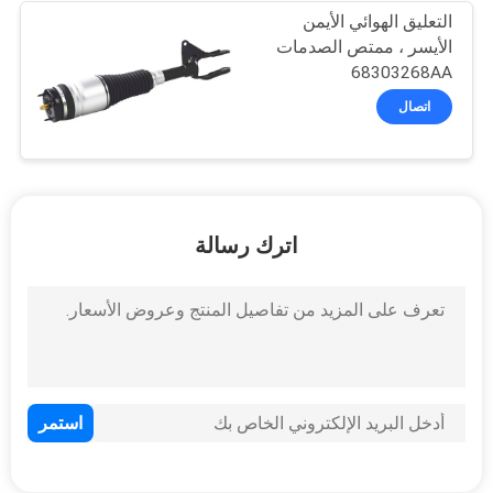
التعليق الهوائي الأيمن
الأيسر ، ممتص الصدمات
68303268AA
68303269AB جيب
اتصال
شيروكي
اترك رسالة