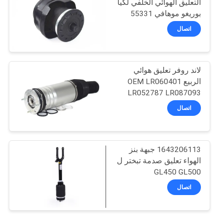
التعليق الهوائي الخلفي لكيا
بوريغو موهافي 55331
2J000 55331 2J100
اتصال
لاند روفر تعليق هوائي
الربيع OEM LR060401
LR052787 LR087093
اتصال
1643206113 جبهة بنز
الهواء تعليق صدمة تبختر ل
GL450 GL500
اتصال