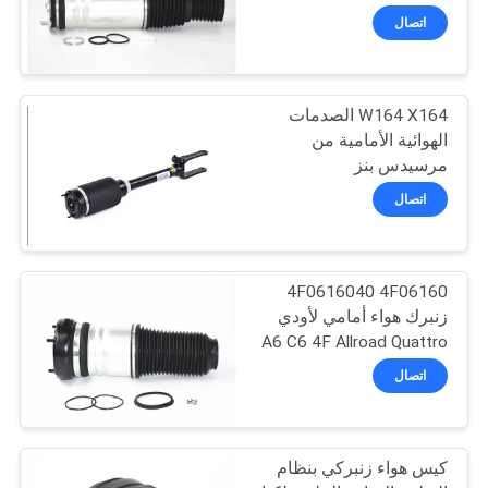
LR087093
POLICY
اتصال
W164 X164 الصدمات
الهوائية الأمامية من
مرسيدس بنز
1643206113 164320441
اتصال
4F0616040 4F06160
زنبرك هواء أمامي لأودي
A6 C6 4F Allroad Quattro
اتصال
كيس هواء زنبركي بنظام