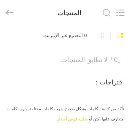
Auto
Parts
Limited.
المنتجات
All
Rights
Reserved.
Developed
الصفحة
by
ECER
0 التصنيع عبر الإنترنت
الرئيسية
منتجات
「0」لا تطابق المنتجات.
معلومات
اقتراحات：
عنا
جولة
تأكد من كتابة الكلمات بشكل صحيح. جرب كلمات مختلفة. جرب كلمات
في
متعارف عليها اكثر. أو
طلب عرض أسعار.
المعمل