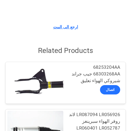
مراقبة
الجودة
ارجع الى البيت
اتصل
Related Products
بنا
68253204AA
اطلب
68303268AA جيب جراند
اقتباس
شيروكي الهواء تعليق
امتصاص الصدمات تبختر
اتصال
خريطة
الموقع
LR087094 LR056926 لاند
روفر الهواء سبرينغز
PRIVACY
LR060401 LR052787