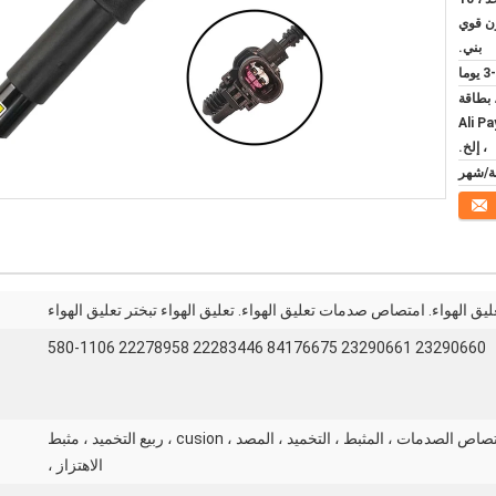
ن قوي
بني.
يوما
T/T ، Western U ، بطاقة
Ali Pay ،
، إلخ.
ق الهواء. امتصاص صدمات تعليق الهواء. تعليق الهواء تبختر تعليق الهواء
23290660 23290661 84176675 22283446 22278958 580-1106
امتصاص الصدمات ، امتصاص الصدمات ، المثبط ، التخميد ، المصد ، cusion ، ربيع التخميد ، مثبط
الاهتزاز ،