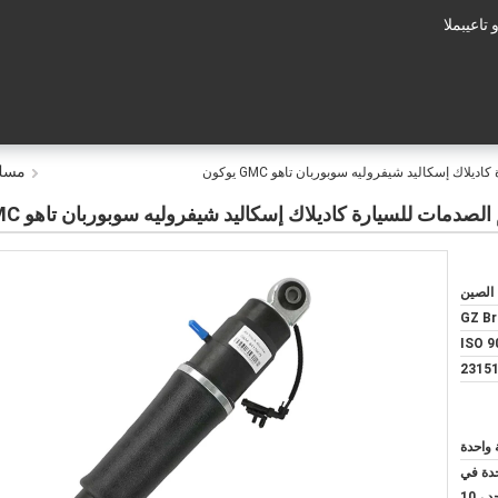
عم الفنى:
مسك 
 الصين
GZ Br
ISO 9
2315
واحدة
حدة في
صندوق بني داخلي واحد ، 10