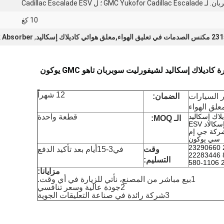
GMC ؛ ل Cadillac Escalade ESV
10 كغ
علق هوائي كاديلاك إسكاليد
,
k Absorber
يلاك إسكاليد لشيفورليت سوبربان تاهو GMC يوكون
12 شهراً
 السيارات
الضمان:
علق الهواء
يلاك إسكاليد
قطعة واحدة
الـ MOQ:
الاد ESV
شركة جي إم
سي يوكون
23151122 23267007 23290660
وقت
في
3-15
أيام بعد تأكيد الدفع
23290661 84176675 22283446
التسليم:
2
مزايانا
:
1بيع مباشر من المصنع، نأتي للزيارة في أي وقت.
2جودة عالية وسعر تنافسي
3شركة رائدة في صناعة التعليقات الجوية