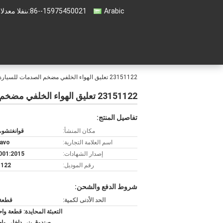
Arabic
86--15975450021
المبيعات والد
23151122 تعليق الهواء الخلفي مضخم الصدمات للسيارة كاديلاك إسكاليد شيفروليه سوبوربان تاهو GMC يوكون
23151122 تعليق الهواء الخلفي مضخم الصدمات للسيارة كاديلاك إسكاليد شيفروليه سوبوربان تاهو GMC يوكون
تفاصيل المنتج:
مكان المنشأ:
قوانغتشو،
اسم العلامة التجارية:
avo
إصدار الشهادات:
001:2015
رقم الموديل:
1122
شروط الدفع والشحن:
الحد الأدنى لكمية:
قطعة 
التعبئة المحايدة: قطعة وا