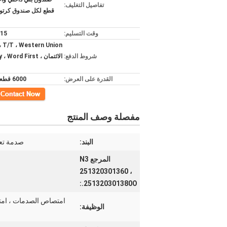
تفاصيل التغليف:
قطع لكل صندوق كرتو
وقت التسليم:
3-15 
nion
شروط الدفع:
الائتمان ،  Word First
القدرة على العرض:
6000 قطعة/شهر
اتصل
مفصلة وصف المنتج
البند:
صدمة تعلي
المرجع N3
251320301360 ،
251320301380O.:
الوظيفة: