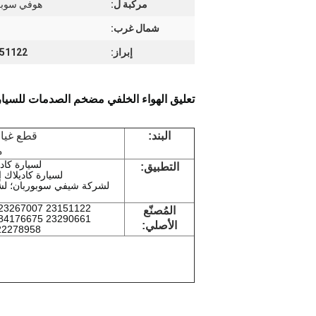
مركبة ل:
هوفي سوبربان. لـ  Yukofor Cadillac Escalade
شمال غرب:
إبراز:
23151122 مكنس الصدمات في تعليق الهواء,م
تعليق الهواء الخلفي مضخم الصدمات للسيارة كاد
البند:
قطع غيار
م
لسيارة كاد
التطبيق:
لسيارة كاديلاك إسك
لشركة شيفي سوبوربان؛ ل
المُصنّع
الأصلي:
2278958 580-1106