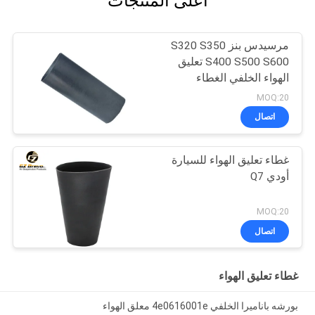
أعلى المنتجات
مرسيدس بنز S320 S350
S400 S500 S600 تعليق
الهواء الخلفي الغطاء
المطاطي البالون الهوائي
MOQ:20
المطاطي 2203205013
اتصال
غطاء تعليق الهواء للسيارة
أودي Q7
MOQ:20
اتصال
غطاء تعليق الهواء
بورشه باناميرا الخلفي 4e0616001e معلق الهواء