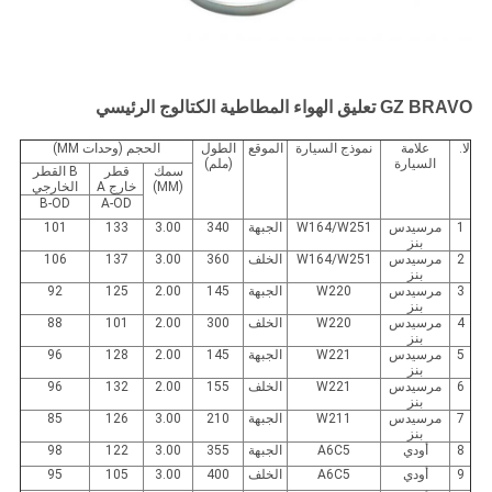
GZ BRAVO تعليق الهواء المطاطية الكتالوج الرئيسي
لا.
علامة
نموذج السيارة
الموقع
الطول
الحجم (وحدات MM)
السيارة
(ملم)
سمك
قطر
B القطر
(MM)
خارج A
الخارجي
B-OD
A-OD
1
مرسيدس
W164/W251
الجبهة
340
3.00
133
101
بنز
2
مرسيدس
W164/W251
الخلف
360
3.00
137
106
بنز
3
مرسيدس
W220
الجبهة
145
2.00
125
92
بنز
4
مرسيدس
W220
الخلف
300
2.00
101
88
بنز
5
مرسيدس
W221
الجبهة
145
2.00
128
96
بنز
6
مرسيدس
W221
الخلف
155
2.00
132
96
بنز
7
مرسيدس
W211
الجبهة
210
3.00
126
85
بنز
8
أودي
A6C5
الجبهة
355
3.00
122
98
9
أودي
A6C5
الخلف
400
3.00
105
95