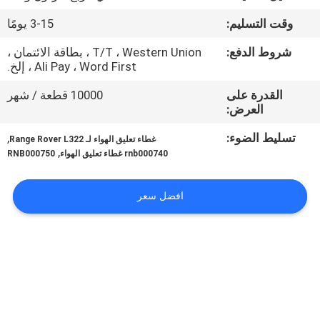
وقت التسليم:
3-15 يومًا
مراقبة
شروط الدفع:
T/T ، Western Union ، بطاقة الائتمان ،
الجودة
Ali Pay ، Word First ، إلخ.
القدرة على
10000 قطعة / شهر
اتصل
العرض:
بنا
تسليط الضوء:
,
غطاء تعليق الهواء لـ Range Rover L322
,
rnb000740 غطاء تعليق الهواء
RNB000750
اطلب
اقتباس
افضل سعر
خريطة
الموقع
PRIVACY