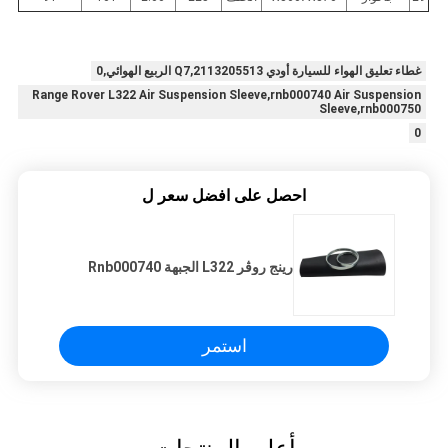
غطاء تعليق الهواء للسيارة أودي Q7,2113205513 الربيع الهوائي,0
Range Rover L322 Air Suspension Sleeve,rnb000740 Air Suspension
Sleeve,rnb000750
0
احصل على افضل سعر ل
رينج روڤر L322 الجبهة Rnb000740
استمر