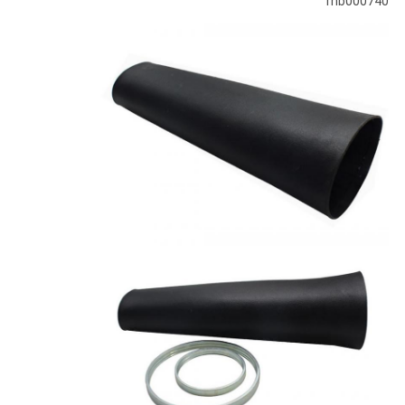
rnb000740