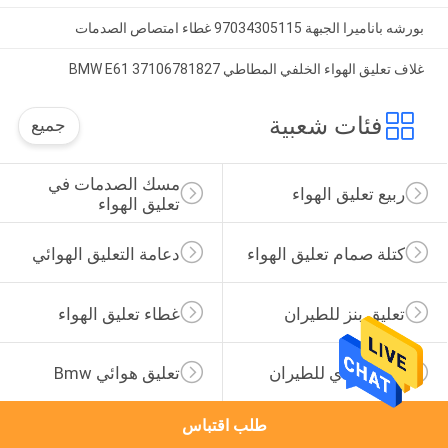
بورشه باناميرا الجبهة 97034305115 غطاء امتصاص الصدمات
غلاف تعليق الهواء الخلفي المطاطي BMW E61 37106781827
فئات شعبية
جميع
مسك الصدمات في 
ربيع تعليق الهواء
تعليق الهواء
كتلة صمام تعليق الهواء
دعامة التعليق الهوائي
تعليق بنز للطيران
غطاء تعليق الهواء
تعليق أودي للطيران
تعليق هوائي Bmw
طلب اقتباس