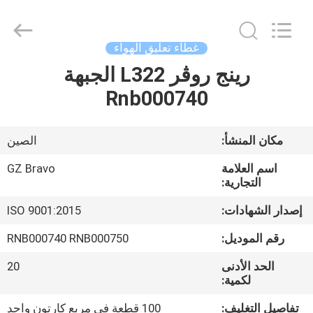
Bravo
Auto
Parts
Limited.
All
غطاء تعليق الهواء
Rights
Reserved.
Developed
رينج روڤر L322 الجبهة
الصفحة
by
ECER
Rnb000740
الرئيسية
منتجات
مكان المنشأ:
الصين
اسم العلامة
GZ Bravo
معلومات
التجارية:
عنا
إصدار الشهادات:
ISO 9001:2015
رقم الموديل:
RNB000740 RNB000750
جولة
الحد الأدنى
20
في
لكمية:
المعمل
تفاصيل التغليف:
100 قطعة في مربع كارتون واحد