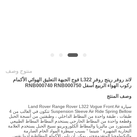
POLICY
منتوج وصف
لاند روفر رينج روفر L322 فوج الجبهة التعليق الهوائي الأكمام
ركوب الهواء الربيع أسفل RNB000740 RNB000750
وصف المنتج
سيارة Land Rover Range Rover L322 Vogue Front Air
Suspension Sleeve Air Ride Spring Bellow تتكون في الغالب من 4
طبقات ، طبقة واحدة من المطاط الداخلي ، وطبقتين من أنسجة الحبل
وقطعة واحدة من المطاط الخارجي.يستخدم المطاط المطاط الطبيعي
المستورد من ماليزيا والمطاط الكلوروبرينو نسيج الحبل يستخدم العلامة
التجارية الشهيرة " شينما " بسبب سيطرة المواد الخام الصارمة
والتكنولوجيا المتقدمةحتى يمكن أن تلبي الأكمام المطاطية لدينا نفس