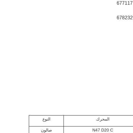
المحرك
النوع
N47 D20 C
صالون