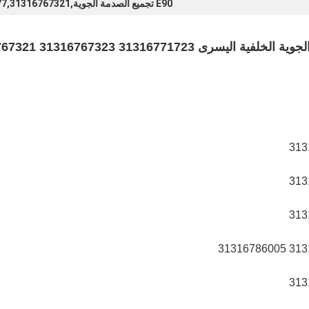
E90 تجميع الصدمة الجوية,31306771177,31316767321