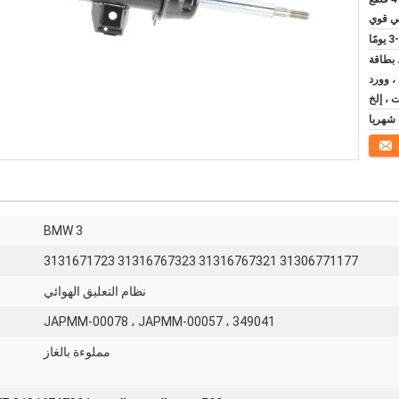
ي قوي
ومًا
 ، بطاقة
 ، وورد
، إلخ
BMW 3
31306771177 31316767321 31316767323 3131671723
نظام التعليق الهوائي
JAPMM-00078 ، JAPMM-00057 ، 349041
مملوءة بالغاز