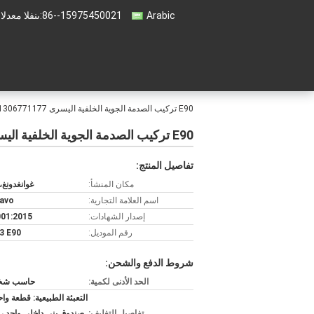
Arabic
86--15975450021
المبيعات والد
E90 تركيب الصدمة الجوية الخلفية اليسرى 31306771177 31316767321 31316767323 31316771723
E90 تركيب الصدمة الجوية الخلفية اليسرى 31306771177 31316767321 31316767323 31316771723
تفاصيل المنتج:
مكان المنشأ:
غوانغدونغ،
اسم العلامة التجارية:
avo
إصدار الشهادات:
01:2015
رقم الموديل:
3 E90
شروط الدفع والشحن:
الحد الأدنى لكمية:
حاسب شخص
التعبئة الطبيعية: قطعة وا
تفاصيل التغليف: