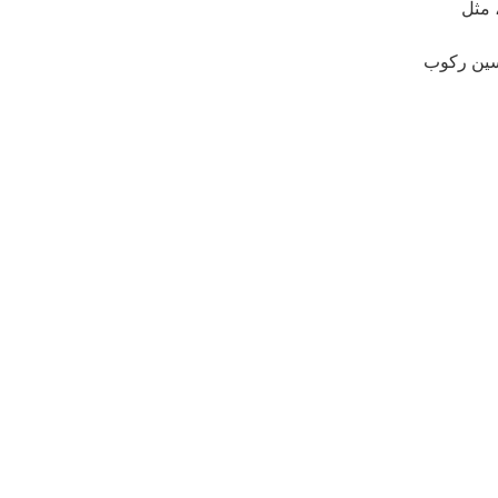
 مثل
حسين ركوب