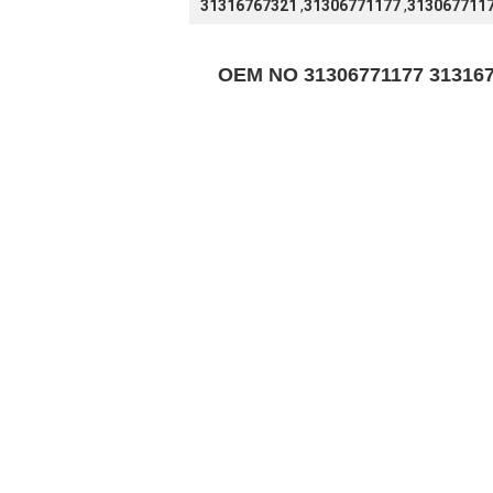
31316767321
,
31306771177
,