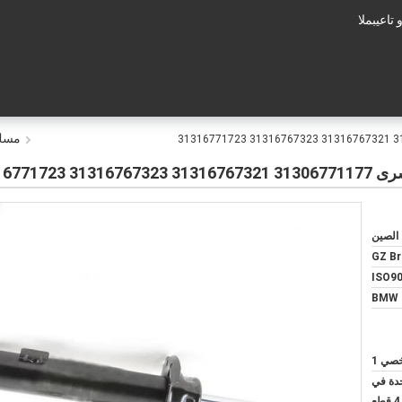
عم الفنى:
مسك 
 الصين
GZ Br
ISO90
BMW 
ي 1
حدة في
صندوق بني داخلي واحد ، 4 قطع